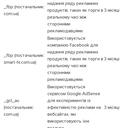
надання ряду рекламних
_fbp (постачальник:
продуктів, таких як торги в
3 місяці
com.ua)
реальному часі між
сторонніми
рекламодавцями.
Використовується
компанією Facebook для
надання ряду рекламних
_fbp (постачальник:
продуктів, таких як торги в
3 місяці
smart-hr.com.ua)
реальному часі між
сторонніми
рекламодавцями.
Використовується
сервісом Google AdSense
_gcl_au
для експериментів із
(постачальник:
ефективністю реклами на
3 місяці
com.ua)
вебсайтах, які
використовують їхні
послуги.