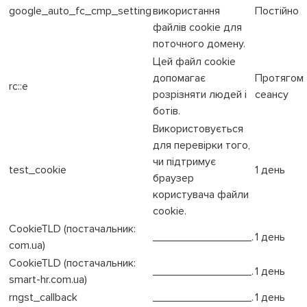
google_auto_fc_cmp_setting
використання
Постійно
файлів cookie для
поточного домену.
Цей файл cookie
допомагає
Протягом
rc::e
розрізняти людей і
сеансу
ботів.
Використовується
для перевірки того,
чи підтримує
test_cookie
1 день
браузер
користувача файли
cookie.
CookieTLD (постачальник:
________________.
1 день
com.ua)
CookieTLD (постачальник:
________________.
1 день
smart-hr.com.ua)
rngst_callback
________________.
1 день