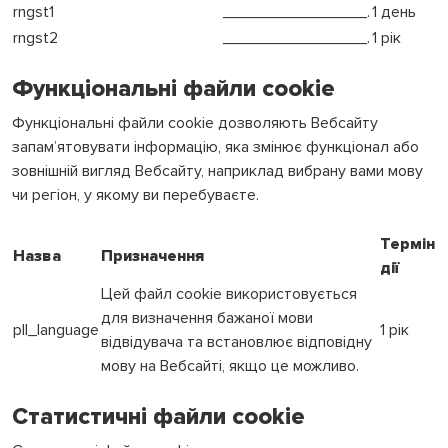
rngst1
________________.
1 день
rngst2
________________.
1 рік
Функціональні файли cookie
Функціональні файли cookie дозволяють Вебсайту
запам’ятовувати інформацію, яка змінює функціонал або
зовнішній вигляд Вебсайту, наприклад вибрану вами мову
чи регіон, у якому ви перебуваєте.
Термін
Назва
Призначення
дії
Цей файл cookie використовується
для визначення бажаної мови
pll_language
1 рік
відвідувача та встановлює відповідну
мову на Вебсайті, якщо це можливо.
Статистичні файли cookie