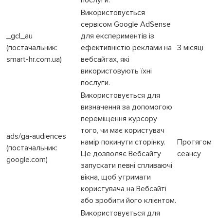
Використовується
сервісом Google AdSense
_gcl_au
для експериментів із
(постачальник:
ефективністю реклами на
3 місяці
smart-hr.com.ua)
вебсайтах, які
використовують їхні
послуги.
Використовується для
визначення за допомогою
переміщення курсору
того, чи має користувач
ads/ga-audiences
намір покинути сторінку.
Протягом
(постачальник:
Це дозволяє Вебсайту
сеансу
google.com)
запускати певні спливаючі
вікна, щоб утримати
користувача на Вебсайті
або зробити його клієнтом.
Використовується для