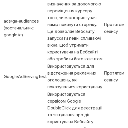
визначення за допомогою
переміщення курсору
того, чи має користувач
ads/ga-audiences
намір покинути сторінку.
Протягом
(постачальник:
Це дозволяє Вебсайту
сеансу
google.ie)
запускати певні спливаючі
вікна, щоб утримати
користувача на Вебсайті
або зробити його клієнтом.
Використовується для
відстеження рекламних
Протягом
GoogleAdServingTest
оголошень, які
сеансу
показувалися користувачу.
Використовується
сервісом Google
DoubleClick для реєстрації
та звітування про дії
користувача Вебсайту