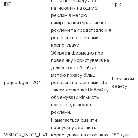
після перегляду або
IDE
1 рік
натискання на одну з
реклам з метою
вимірювання ефективності
реклами та представлення
релевантної реклами
користувачу.
Збирає інформацію про
поведінку користувачів на
декількох вебсайтах з
метою показу більш
Протягом
pagead/gen_204
релевантної реклами. Це
сеансу
також дозволяє Вебсайту
обмежувати кількість
показів однакової
реклами.
Намагається оцінити
пропускну здатність
VISITOR_INFO1_LIVE
користувачів на сторінках
180 днів