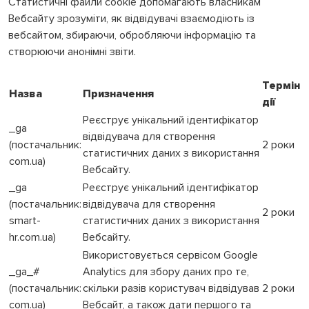
Статистичні файли cookie допомагають власникам
Вебсайту зрозуміти, як відвідувачі взаємодіють із
вебсайтом, збираючи, обробляючи інформацію та
створюючи анонімні звіти.
Термін
Назва
Призначення
дії
Реєструє унікальний ідентифікатор
_ga
відвідувача для створення
(постачальник:
2 роки
статистичних даних з використання
com.ua)
Вебсайту.
_ga
Реєструє унікальний ідентифікатор
(постачальник:
відвідувача для створення
2 роки
smart-
статистичних даних з використання
hr.com.ua)
Вебсайту.
Використовується сервісом Google
_ga_#
Analytics для збору даних про те,
(постачальник:
скільки разів користувач відвідував
2 роки
com.ua)
Вебсайт, а також дати першого та