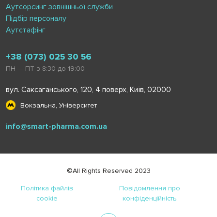
Аутсорсинг зовнішньої служби
Підбір персоналу
Аутстафінг
+38 (073) 025 30 56
ПН — ПТ з 8:30 до 19:00
вул. Саксаганського, 120, 4 поверх, Київ, 02000
Вокзальна, Університет
info@smart-pharma.com.ua
©All Rights Reserved 2023
Політика файлів
Повідомлення про
cookie
конфіденційність