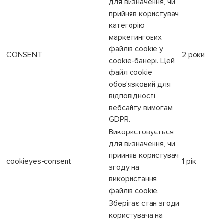
для визначення, чи
прийняв користувач
категорію
маркетингових
файлів cookie у
CONSENT
2 роки
cookie-банері. Цей
файл cookie
обов’язковий для
відповідності
вебсайту вимогам
GDPR.
Використовується
для визначення, чи
прийняв користувач
cookieyes-consent
1 рік
згоду на
використання
файлів cookie.
Зберігає стан згоди
користувача на