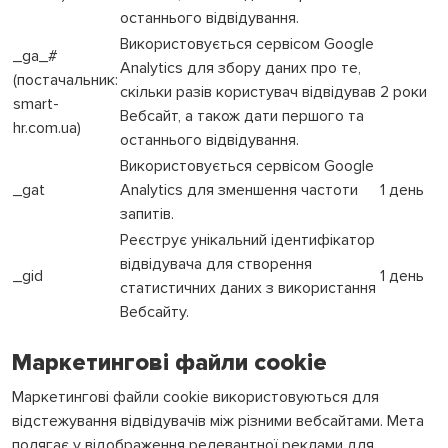
останнього відвідування.
Використовується сервісом Google
_ga_#
Analytics для збору даних про те,
(постачальник:
скільки разів користувач відвідував
2 роки
smart-
Вебсайт, а також дати першого та
hr.com.ua)
останнього відвідування.
Використовується сервісом Google
_gat
Analytics для зменшення частоти
1 день
запитів.
Реєструє унікальний ідентифікатор
відвідувача для створення
_gid
1 день
статистичних даних з використання
Вебсайту.
Маркетингові файли cookie
Маркетингові файли cookie використовуються для
відстежування відвідувачів між різними вебсайтами. Мета
полягає у відображення релевантної реклами для