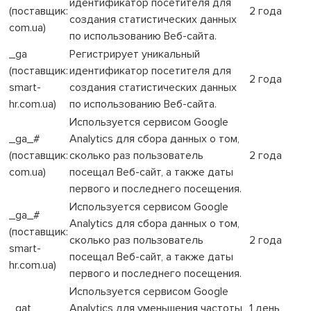
идентификатор посетителя для
(поставщик:
2 года
создания статистических данных
com.ua)
по использованию Веб-сайта.
_ga
Регистрирует уникальный
(поставщик:
идентификатор посетителя для
2 года
smart-
создания статистических данных
hr.com.ua)
по использованию Веб-сайта.
Используется сервисом Google
_ga_#
Analytics для сбора данных о том,
(поставщик:
сколько раз пользователь
2 года
com.ua)
посещал Веб-сайт, а также даты
первого и последнего посещения.
Используется сервисом Google
_ga_#
Analytics для сбора данных о том,
(поставщик:
сколько раз пользователь
2 года
smart-
посещал Веб-сайт, а также даты
hr.com.ua)
первого и последнего посещения.
Используется сервисом Google
_gat
Analytics для уменьшения частоты
1 день