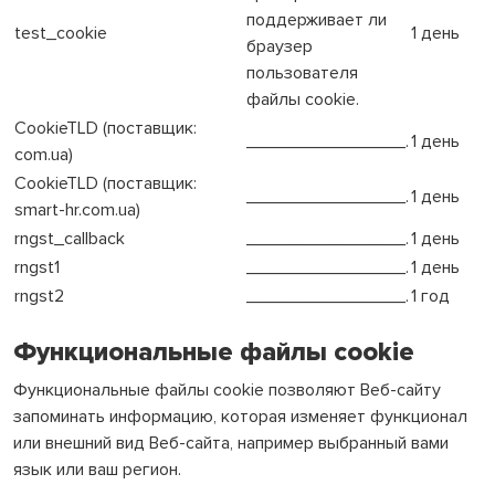
поддерживает ли
test_cookie
1 день
браузер
пользователя
файлы cookie.
CookieTLD (поставщик:
________________.
1 день
com.ua)
CookieTLD (поставщик:
________________.
1 день
smart-hr.com.ua)
rngst_callback
________________.
1 день
rngst1
________________.
1 день
rngst2
________________.
1 год
Функциональные файлы cookie
Функциональные файлы cookie позволяют Веб-сайту
запоминать информацию, которая изменяет функционал
или внешний вид Веб-сайта, например выбранный вами
язык или ваш регион.