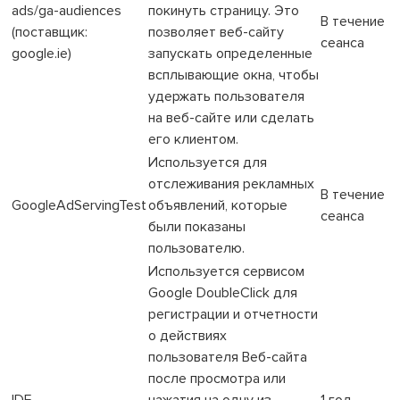
ads/ga-audiences
покинуть страницу. Это
В течение
(поставщик:
позволяет веб-сайту
сеанса
google.ie)
запускать определенные
всплывающие окна, чтобы
удержать пользователя
на веб-сайте или сделать
его клиентом.
Используется для
отслеживания рекламных
В течение
GoogleAdServingTest
объявлений, которые
сеанса
были показаны
пользователю.
Используется сервисом
Google DoubleClick для
регистрации и отчетности
о действиях
пользователя Веб-сайта
после просмотра или
IDE
нажатия на одну из
1 год